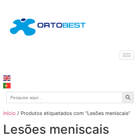
Search
Search
for:
Início
/ Produtos etiquetados com “Lesões meniscais”
Lesões meniscais