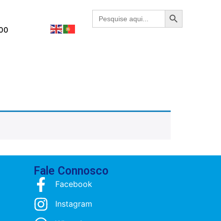
Search Button
Search
for:
.00
Fale Connosco
Facebook
Instagram