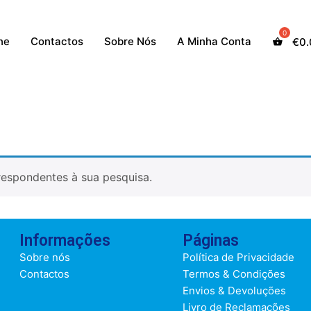
ne
Contactos
Sobre Nós
A Minha Conta
€
0
espondentes à sua pesquisa.
Informações
Páginas
Sobre nós
Política de Privacidade
Contactos
Termos & Condições
Envios & Devoluções
Livro de Reclamações